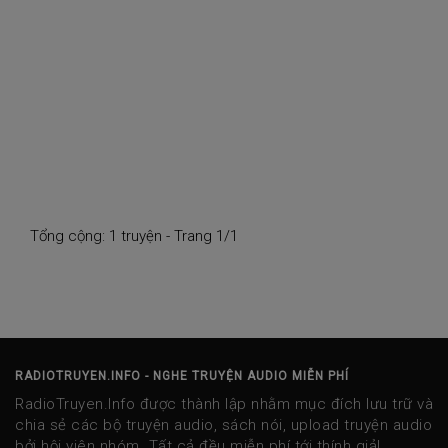
Tổng cộng: 1 truyện - Trang 1/1
RADIOTRUYEN.INFO - NGHE TRUYỆN AUDIO MIỄN PHÍ
RadioTruyen.Info được thành lập nhằm mục đích lưu trữ và
chia sẻ các bộ truyện audio, sách nói, upload truyện audio
bởi hội viên nhóm. Tất cả đều miễn phí tới thính giả!