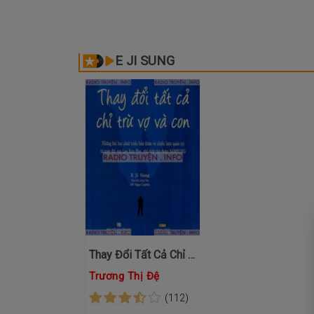
E JI SUNG
Thay Đổi Tất Cả Chỉ Trừ Vợ Và Con
Trương Thị Đệ
(112)