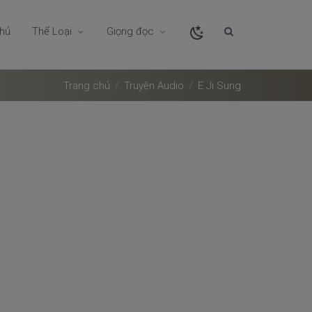
chủ
Thể Loại
Giọng đọc
Trang chủ
Truyện Audio
E Ji Sung