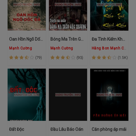
Oan Hồn Ngõ Dốc Đá
Bóng Ma Trên Gác Thượng
Đa Tình Kiếm Khách Vô Tình Kiếm
Mạnh Cường
Mạnh Cường
Hằng Bon
Mạnh Cường
(79)
(93)
(1.5K)
Đất Độc
Đầu Lâu Báo Oán
Căn phòng áp mái