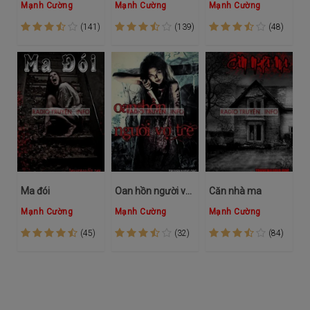
Mạnh Cường
Mạnh Cường
Mạnh Cường
(141)
(139)
(48)
Ma đói
Oan hồn người vợ trẻ
Căn nhà ma
Mạnh Cường
Mạnh Cường
Mạnh Cường
(45)
(32)
(84)