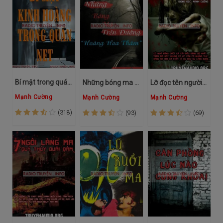
Bí mật trong quán NET
Những bóng ma trên đường Hoàng Hoa Thám
Lỡ đọc tên người chết
Mạnh Cường
Mạnh Cường
Mạnh Cường
(318)
(93)
(69)