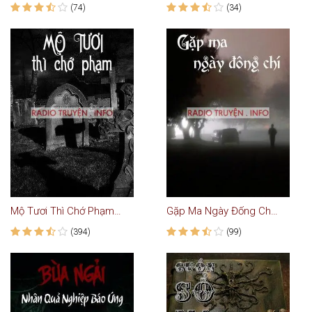
(74)
(34)
Mộ Tươi Thì Chớ Phạm - Truyện Ma
Gặp Ma Ngày Đống Chí - Truyện Ma
(394)
(99)