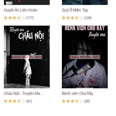
Huyết Án Liên Hoàn
Quỷ Ở Miền Tây
(177)
(104)
Cháu Nội - Truyện Ma Kinh Dị
Bệnh viện Chợ Rẫy
(61)
(35)