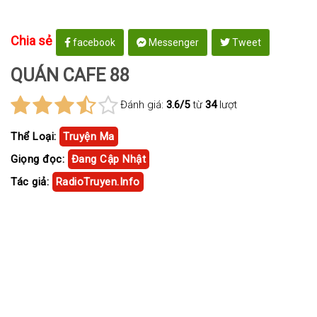
Chia sẻ
facebook
Messenger
Tweet
QUÁN CAFE 88
Đánh giá:
3.6/5
từ
34
lượt
Thể Loại:
Truyện Ma
Giọng đọc:
Đang Cập Nhật
Tác giả:
RadioTruyen.Info