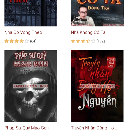
Nhà Có Vong Theo
Nhà Không Có Tà
(64)
(172)
Pháp Sư Quỷ Mao Sơn - Truyện Ma
Truyền Nhân Dòng Họ Nguyễn