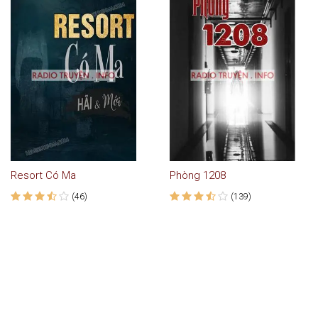
Resort Có Ma
Phòng 1208
(46)
(139)