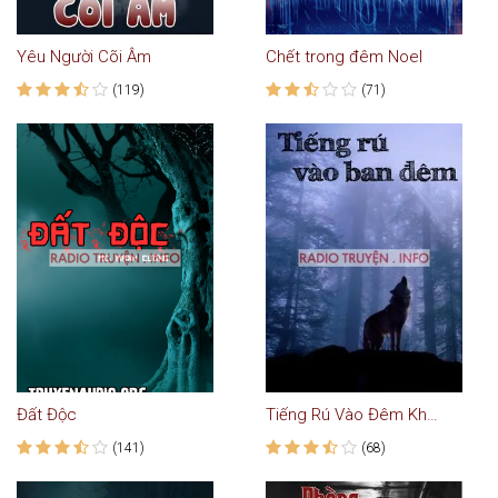
Yêu Người Cõi Âm
Chết trong đêm Noel
(119)
(71)
Đất Độc
Tiếng Rú Vào Đêm Khuya - Truyện Ma
(141)
(68)