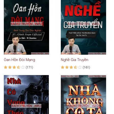
Oan Hồn Đòi Mạng
Nghề Gia Truyền
(171)
(161)