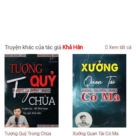
Truyện khác của tác giả
Khả Hân
Xem tất cả
Tượng Quỷ Trong Chùa
Xưởng Quan Tài Có Ma