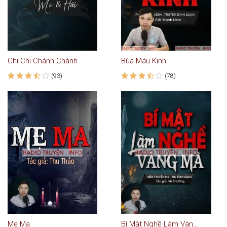
Chi Chi Chành Chành
Bùa Máu Kinh
(93)
(78)
Mẹ Ma
Bí Mật Nghề Làm Vàng Mã