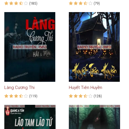
(185)
(79)
Làng Cương Thi
Huyết Tiên Huyền
(119)
(128)