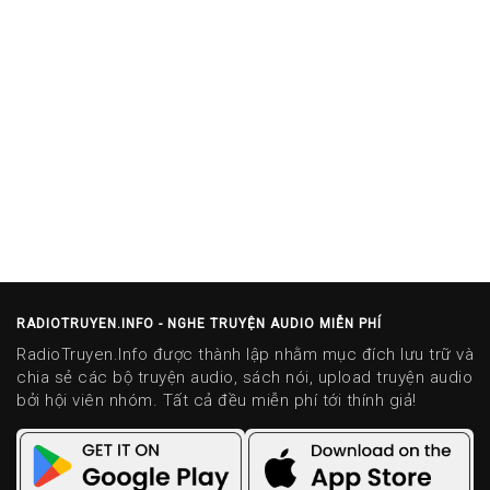
RADIOTRUYEN.INFO - NGHE TRUYỆN AUDIO MIỄN PHÍ
RadioTruyen.Info được thành lập nhằm mục đích lưu trữ và
chia sẻ các bộ truyện audio, sách nói, upload truyện audio
bởi hội viên nhóm. Tất cả đều miễn phí tới thính giả!