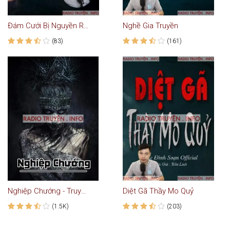
Đám Cưới Bị Nguyền Rủa
Nghề Gia Truyền
(83)
(161)
Nghiệp Chướng - Truyện Ma Kinh Dị
Diệt Gã Thầy Mo Quỷ
(1.5K)
(203)