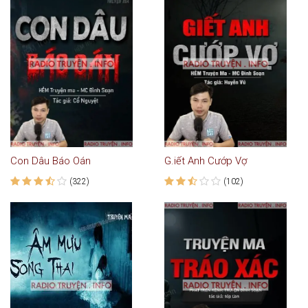
Con Dâu Báo Oán
G.iết Anh Cướp Vợ
(322)
(102)