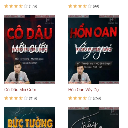
(178)
(99)
Cô Dâu Mới Cưới
Hồn Oan Vẫy Gọi
(318)
(258)