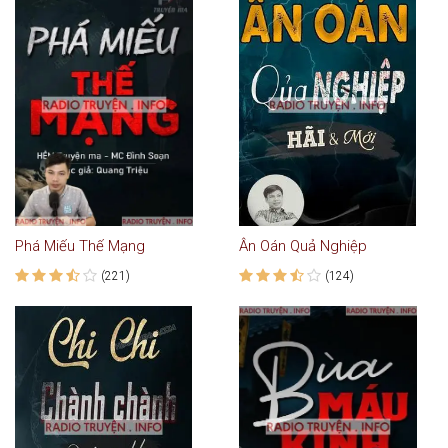
Phá Miếu Thế Mạng
Ân Oán Quả Nghiệp
(221)
(124)