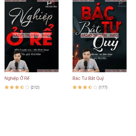
Nghiệp Ở Rể
Bác Tư Bắt Quỷ
(212)
(177)