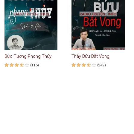
Bức Tường Phong Thủy
Thầy Bửu Bắt Vong
(116)
(242)