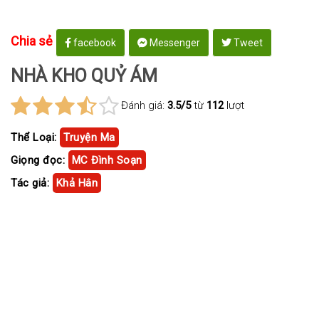
Chia sẻ
facebook
Messenger
Tweet
NHÀ KHO QUỶ ÁM
Đánh giá:
3.5/5
từ
112
lượt
Thể Loại:
Truyện Ma
Giọng đọc:
MC Đình Soạn
Tác giả:
Khả Hân