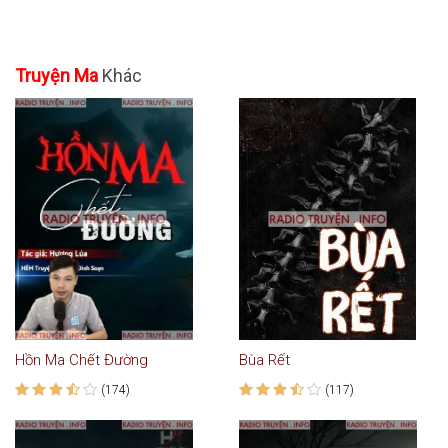
Truyện Ma
Khác
Hồn Ma Chết Đường
Bùa Rết
(174)
(117)