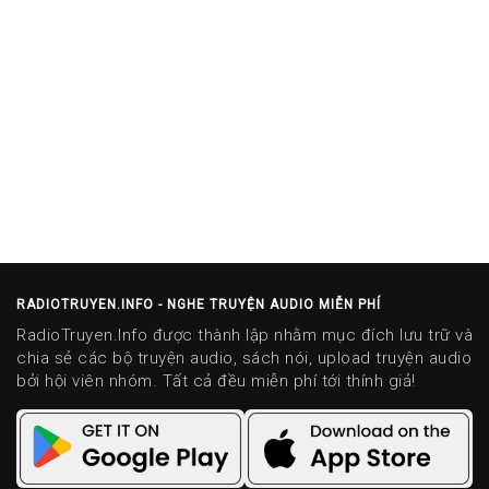
RADIOTRUYEN.INFO - NGHE TRUYỆN AUDIO MIỄN PHÍ
RadioTruyen.Info được thành lập nhằm mục đích lưu trữ và
chia sẻ các bộ truyện audio, sách nói, upload truyện audio
bởi hội viên nhóm. Tất cả đều miễn phí tới thính giả!