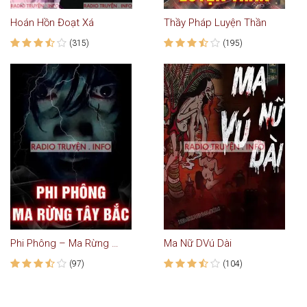
Hoán Hồn Đoạt Xá
Thầy Pháp Luyện Thần
(315)
(195)
Phi Phông – Ma Rừng Tây Bắc
Ma Nữ DVú Dài
(97)
(104)