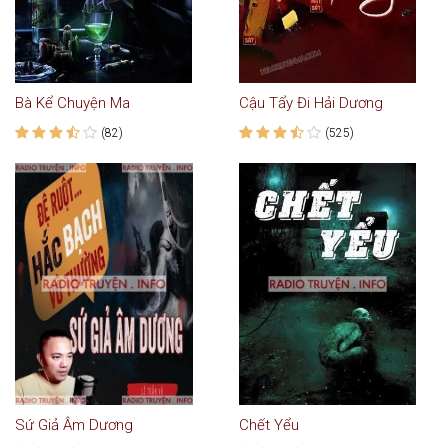
Bà Kể Chuyện Ma
Cậu Tẩy Đi Hải Dương
(82)
(525)
Sứ Giả Âm Dương
Chết Yểu