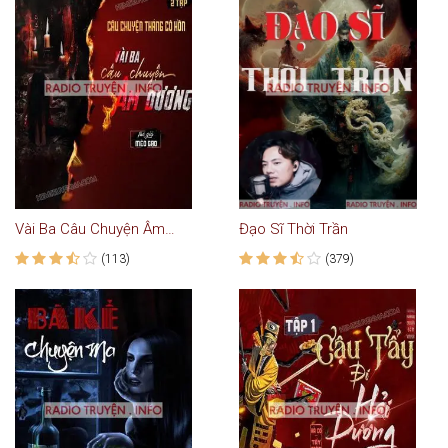
Vài Ba Câu Chuyện Âm Dương
Đạo Sĩ Thời Trần
(113)
(379)