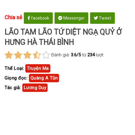
Chia sẻ
facebook
Messenger
Tweet
LÃO TAM LÃO TỨ DIỆT NGẠ QUỶ Ở
HƯNG HÀ THÁI BÌNH
Đánh giá:
3.6/5
từ
234
lượt
Thể Loại:
Truyện Ma
Giọng đọc:
Quàng A Tũn
Tác giả:
Lương Duy