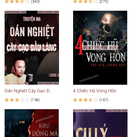
(340)
(275)
Oán Nghiệt Cây Gạo Đầu Làng
4 Chiếc Hũ Vong Hồn
(138)
(167)