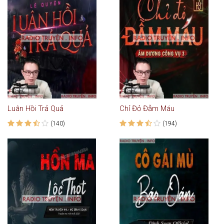
Luân Hồi Trả Quả
Chỉ Đỏ Đẫm Máu
(140)
(194)