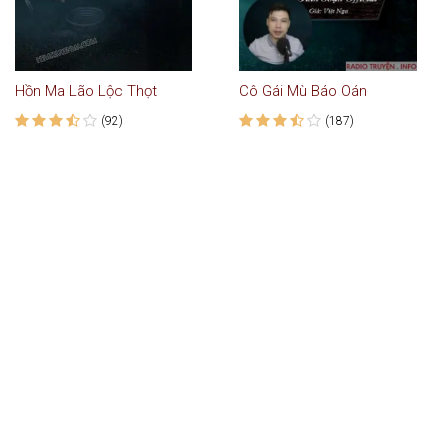
Hồn Ma Lão Lộc Thọt
Cô Gái Mù Báo Oán
(92)
(187)