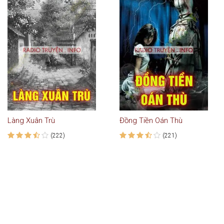
Làng Xuân Trù
Đồng Tiền Oán Thù
(222)
(221)