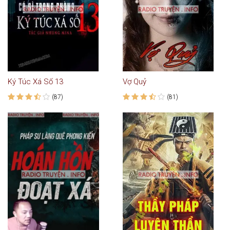
Ký Túc Xá Số 13
Vợ Quỷ
(87)
(81)