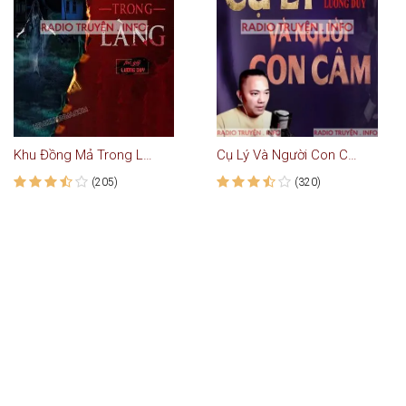
Khu Đồng Mả Trong Làng
Cụ Lý Và Người Con Câm
(205)
(320)