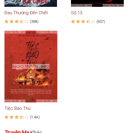
Đau Thương Đến Chết
Số 13
(398)
(907)
Tiệc Báo Thù
(1.4K)
Truyện Ma
Khác