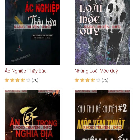
Ác Nghiệp Thầy Bùa
Những Loài Mộc Quỷ
(70)
(75)