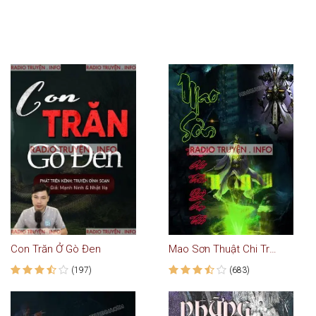
Con Trăn Ở Gò Đen
Mao Sơn Thuật Chi Tróc Quỷ Cao Thủ
(197)
(683)