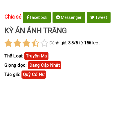
Chia sẻ
facebook
Messenger
Tweet
KỲ ÁN ÁNH TRĂNG
Đánh giá:
3.3/5
từ
156
lượt
Thể Loại:
Truyện Ma
Giọng đọc:
Đang Cập Nhật
Tác giả:
Quỷ Cổ Nữ