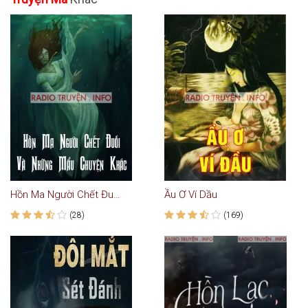
Hồn Ma Người Chết Đuối - Truyện Ma
Ầu Ơ Ví Dầu
(28)
(169)