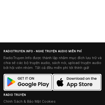
RADIOTRUYEN.INFO - NGHE TRUYỆN AUDIO MIỄN PHÍ
RadioTruyen.Info được thành lập nhằm mục đích lưu trữ và
chia sẻ các bộ truyện audio, sách nói, upload truyện audio
bởi hội viên nhóm. Tất cả đều miễn phí tới thính giả!
RADIO TRUYỆN
Chính Sách & Bảo Mật Cookies