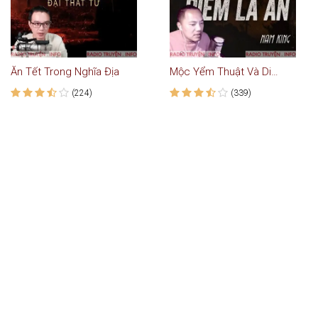
Ăn Tết Trong Nghĩa Địa
Mộc Yểm Thuật Và Diêm La Ấn
(224)
(339)