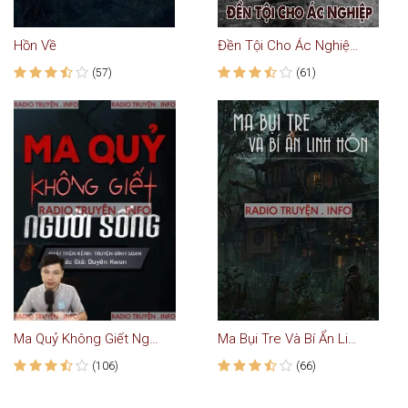
Hồn Về
Đền Tội Cho Ác Nghiệp - Truyện Ma
(57)
(61)
Ma Quỷ Không Giết Người Sống
Ma Bụi Tre Và Bí Ẩn Linh Hồn
(106)
(66)