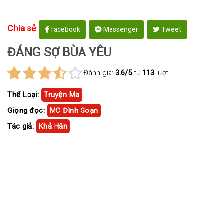
Chia sẻ
facebook
Messenger
Tweet
ĐÁNG SỢ BÙA YÊU
Đánh giá:
3.6/5
từ
113
lượt
Thể Loại:
Truyện Ma
Giọng đọc:
MC Đình Soạn
Tác giả:
Khả Hân