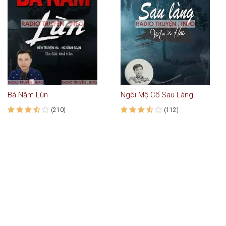
Bà Năm Lùn
Ngôi Mộ Cổ Sau Làng
(210)
(112)