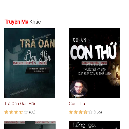
Truyện Ma
Khác
Trả Oán Oan Hồn
Con Thứ
(60)
(156)