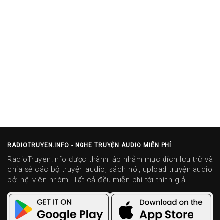
RADIOTRUYEN.INFO - NGHE TRUYỆN AUDIO MIỄN PHÍ
RadioTruyen.Info được thành lập nhằm mục đích lưu trữ và
chia sẻ các bộ truyện audio, sách nói, upload truyện audio
bởi hội viên nhóm. Tất cả đều miễn phí tới thính giả!