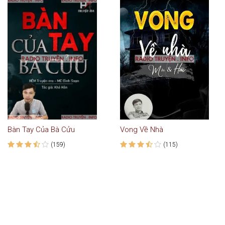
Bàn Tay Của Bà Cửu
Vong Về Nhà
(159)
(115)