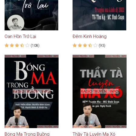
Oan Hồn Trở Lại
Đêm Kinh Hoàng
(108)
(93)
Bóng Ma Trong Buồng
Thầy Tà Luyện Ma Xó