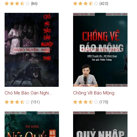
(86)
(420)
Chó Mẹ Báo Oán Nghiệp Sát Sinh
Chồng Về Báo Mộng
(151)
(170)