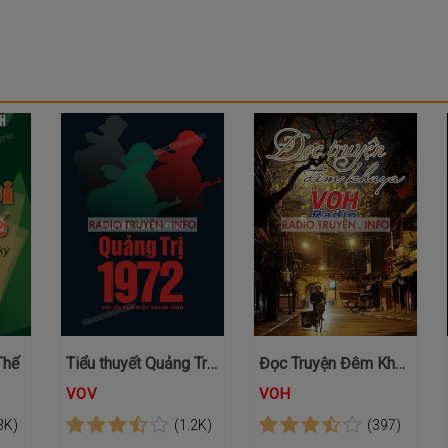
Thế
Tiểu thuyết Quảng Trị 1972
Đọc Truyện Đêm Khuya VOH
VOV
VOH
3K)
(1.2K)
(397)