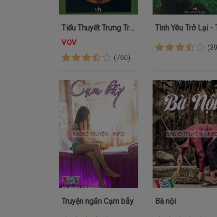
Tiểu Thuyết Trưng Trắc
VOV
(3
(760)
Truyện ngắn Cạm bẫy
Bà nội