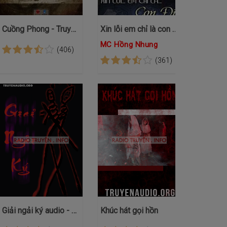
Cuồng Phong - Truyện VOV
Xin lỗi em chỉ là con đĩ
MC Hồng Nhung
(406)
(361)
Giải ngải ký audio - Tống Mặt Than
Khúc hát gọi hồn