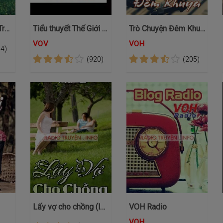
Tình Yêu Trở Lại - Truyện VOV
Tiểu thuyết Thế Giới Xô Lệch
Trò Chuyện Đêm Khuya VOH: Tình yêu, hôn nhân và gia đình
VOV
VOH
94)
(920)
(205)
Lấy vợ cho chồng (lối rẽ)
VOH Radio
VOH