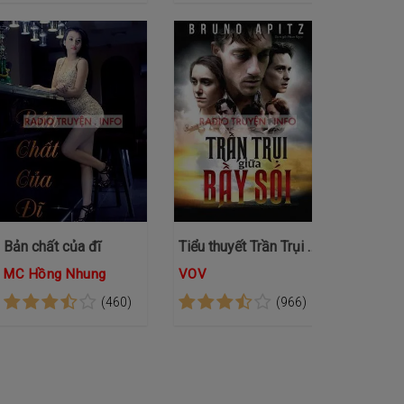
Bản chất của đĩ
Tiểu thuyết Trần Trụi Giữa Bầy Sói
MC Hồng Nhung
VOV
(460)
(966)