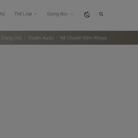
chủ
Thể Loại
Giọng đọc
Trang chủ
Truyện Audio
Kể Chuyện Đêm Khuya