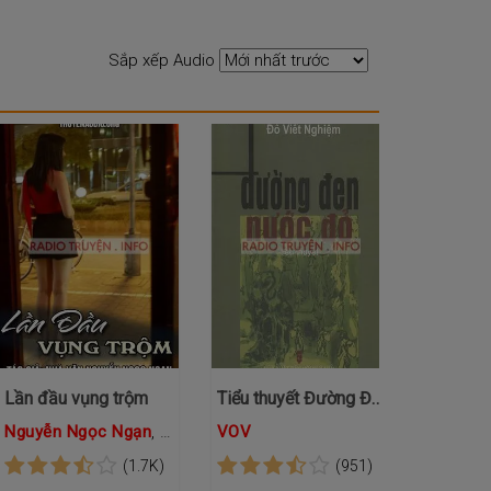
Sắp xếp Audio
Lần đầu vụng trộm
Tiểu thuyết Đường Đen Nước Đỏ
Nguyễn Ngọc Ngạn
,
Hồng Đào
VOV
(1.7K)
(951)