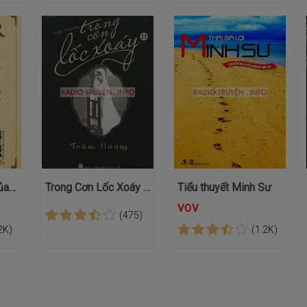
Ngày Cuối Cùng Của Một Tử Tù
Trong Cơn Lốc Xoáy - Truyện VOV
Tiểu thuyết Minh Sư
VOV
(475)
2K)
(1.2K)