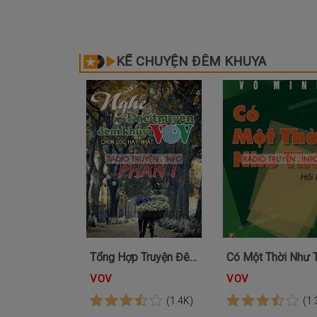
KỂ CHUYỆN ĐÊM KHUYA
Tổng Hợp Truyện Đêm Khuya VOV Phần 1 - CHỌN LỌC
Có Một Thời Như 
VOV
VOV
(1.4K)
(1.