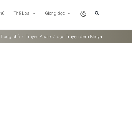
chủ
Thể Loại
Giọng đọc
Trang chủ
Truyện Audio
đọc Truyện đêm Khuya