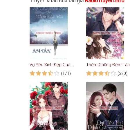
Truyện khác của tác giả
RadioTruyen.Info
Vợ Yêu Xinh Đẹp Của Tổng Giám Đốc Tàn Ác
Th
(171)
(330)