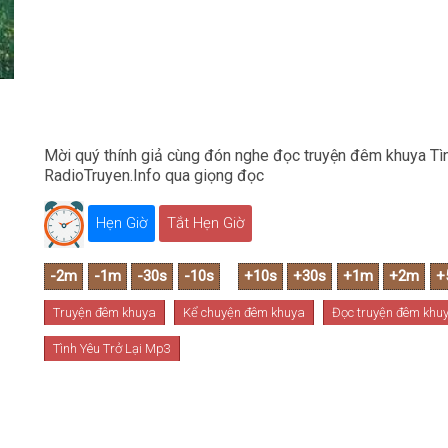
Mời quý thính giả cùng đón nghe đọc truyện đêm khuya Tìn
RadioTruyen.Info qua giọng đọc
Hẹn Giờ
Tắt Hẹn Giờ
Truyện đêm khuya
Kể chuyện đêm khuya
Đọc truyện đêm khu
Tình Yêu Trở Lại Mp3