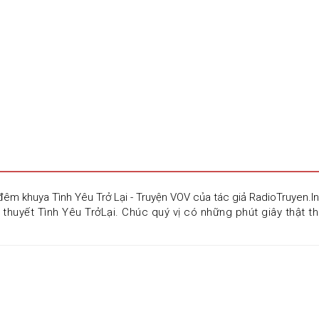
đêm khuya Tình Yêu Trở Lại - Truyện VOV của tác giả RadioTruyen.I
 thuyết Tình Yêu TrởLại. Chúc quý vị có những phút giây thật th