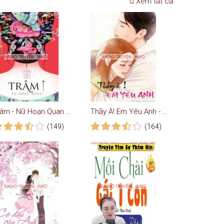
Xem tất cả
Trâm - Nữ Hoạn Quan truyện ngôn tình trinh thám
Thầy À! Em Yêu Anh - Truyện Ngôn Tình
(149)
(164)