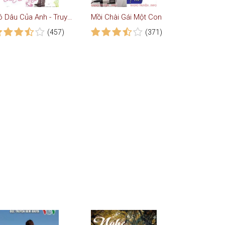
Cô Dâu Của Anh - Truyện Ngôn Tình
Mồi Chài Gái Một Con
(457)
(371)