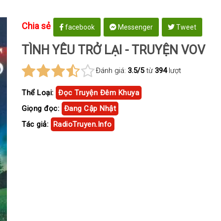
Chia sẻ
facebook
Messenger
Tweet
TÌNH YÊU TRỞ LẠI - TRUYỆN VOV
Đánh giá:
3.5/5
từ
394
lượt
Thể Loại:
Đọc Truyện Đêm Khuya
Giọng đọc:
Đang Cập Nhật
Tác giả:
RadioTruyen.Info