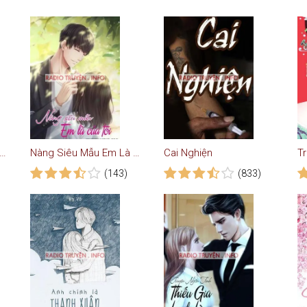
èm Chồng Đêm Tân Hôn
Nàng Siêu Mẫu Em Là Của Tôi
Cai Nghiện
(143)
(833)