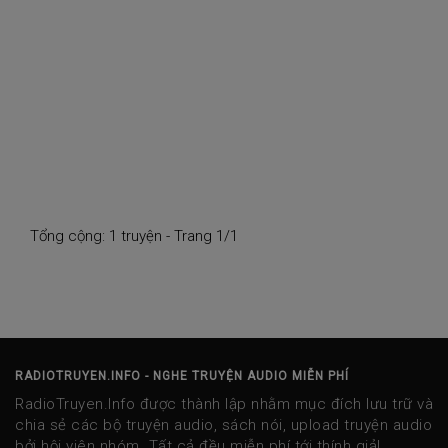
Tổng cộng: 1 truyện - Trang 1/1
RADIOTRUYEN.INFO - NGHE TRUYỆN AUDIO MIỄN PHÍ
RadioTruyen.Info được thành lập nhằm mục đích lưu trữ và
chia sẻ các bộ truyện audio, sách nói, upload truyện audio
bởi hội viên nhóm. Tất cả đều miễn phí tới thính giả!