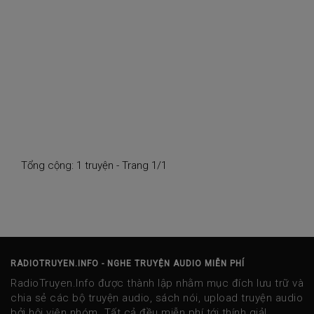
Tổng cộng: 1 truyện - Trang 1/1
RADIOTRUYEN.INFO - NGHE TRUYỆN AUDIO MIỄN PHÍ
RadioTruyen.Info được thành lập nhằm mục đích lưu trữ và
chia sẻ các bộ truyện audio, sách nói, upload truyện audio
bởi hội viên nhóm. Tất cả đều miễn phí tới thính giả!