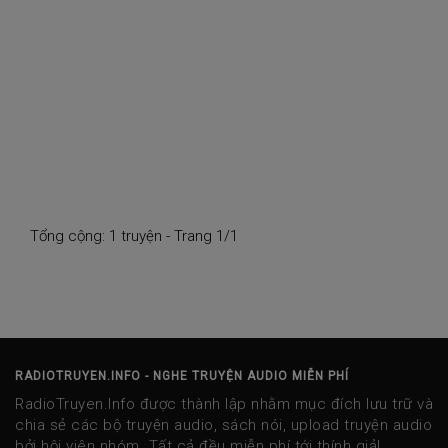
Tổng cộng: 1 truyện - Trang 1/1
RADIOTRUYEN.INFO - NGHE TRUYỆN AUDIO MIỄN PHÍ
RadioTruyen.Info được thành lập nhằm mục đích lưu trữ và
chia sẻ các bộ truyện audio, sách nói, upload truyện audio
bởi hội viên nhóm. Tất cả đều miễn phí tới thính giả!