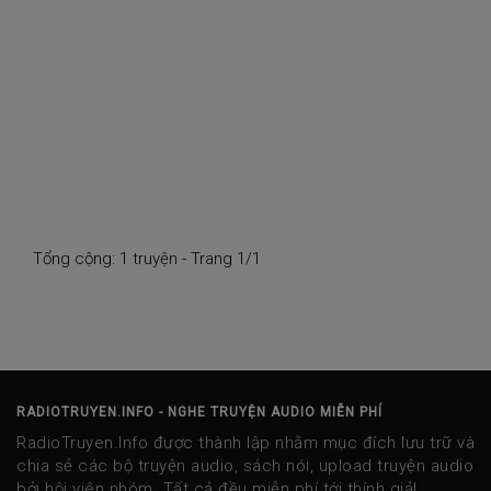
Tổng cộng: 1 truyện - Trang 1/1
RADIOTRUYEN.INFO - NGHE TRUYỆN AUDIO MIỄN PHÍ
RadioTruyen.Info được thành lập nhằm mục đích lưu trữ và
chia sẻ các bộ truyện audio, sách nói, upload truyện audio
bởi hội viên nhóm. Tất cả đều miễn phí tới thính giả!