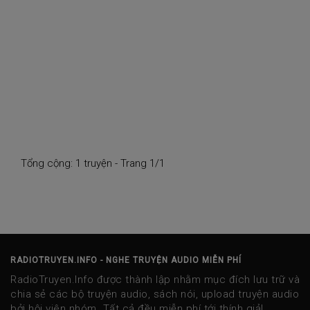
Tổng cộng: 1 truyện - Trang 1/1
RADIOTRUYEN.INFO - NGHE TRUYỆN AUDIO MIỄN PHÍ
RadioTruyen.Info được thành lập nhằm mục đích lưu trữ và
chia sẻ các bộ truyện audio, sách nói, upload truyện audio
bởi hội viên nhóm. Tất cả đều miễn phí tới thính giả!