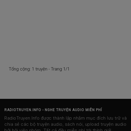
Tổng cộng: 1 truyện - Trang 1/1
RADIOTRUYEN.INFO - NGHE TRUYỆN AUDIO MIỄN PHÍ
RadioTruyen.Info được thành lập nhằm mục đích lưu trữ và
chia sẻ các bộ truyện audio, sách nói, upload truyện audio
bởi hội viên nhóm. Tất cả đều miễn phí tới thính giả!