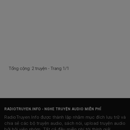
Tổng cộng: 2 truyện - Trang 1/1
RADIOTRUYEN.INFO - NGHE TRUYỆN AUDIO MIỄN PHÍ
RadioTruyen.Info được thành lập nhằm mục đích lưu trữ và
chia sẻ các bộ truyện audio, sách nói, upload truyện audio
bởi hội viên nhóm. Tất cả đều miễn phí tới thính giả!