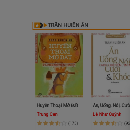
TRẦN HUIỀN ÂN
Huyền Thoại Mở Đất
Trung Can
Lê Như Quỳnh
(173)
(92