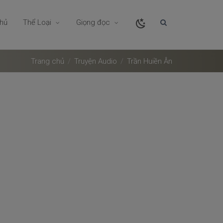
chủ
Thể Loại
Giọng đọc
Trang chủ
Truyện Audio
Trần Huiền Ân