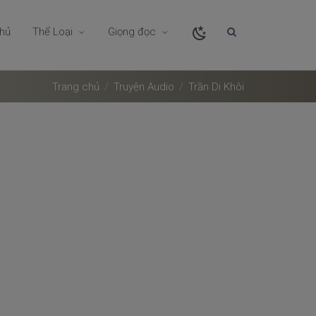
chủ
Thể Loại
Giọng đọc
Trang chủ
Truyện Audio
Trần Di Khôi