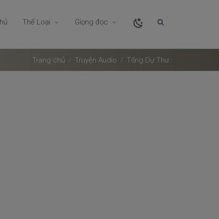
chủ
Thể Loại
Giọng đọc
Trang chủ
Truyện Audio
Tống Dự Thư