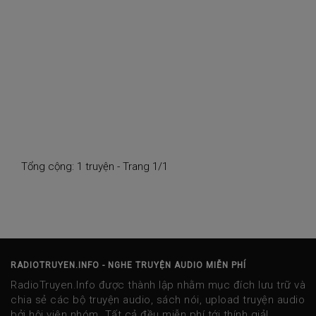
Tổng cộng: 1 truyện - Trang 1/1
RADIOTRUYEN.INFO - NGHE TRUYỆN AUDIO MIỄN PHÍ
RadioTruyen.Info được thành lập nhằm mục đích lưu trữ và
chia sẻ các bộ truyện audio, sách nói, upload truyện audio
bởi hội viên nhóm. Tất cả đều miễn phí tới thính giả!