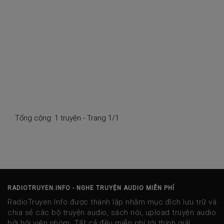
Tổng cộng: 1 truyện - Trang 1/1
RADIOTRUYEN.INFO - NGHE TRUYỆN AUDIO MIỄN PHÍ
RadioTruyen.Info được thành lập nhằm mục đích lưu trữ và
chia sẻ các bộ truyện audio, sách nói, upload truyện audio
bởi hội viên nhóm. Tất cả đều miễn phí tới thính giả!