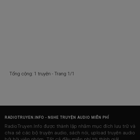
Tổng cộng: 1 truyện - Trang 1/1
RADIOTRUYEN.INFO - NGHE TRUYỆN AUDIO MIỄN PHÍ
RadioTruyen.Info được thành lập nhằm mục đích lưu trữ và
chia sẻ các bộ truyện audio, sách nói, upload truyện audio
bởi hội viên nhóm. Tất cả đều miễn phí tới thính giả!