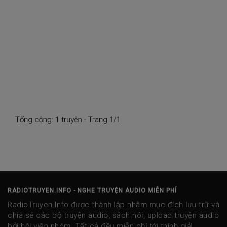
Tổng cộng: 1 truyện - Trang 1/1
RADIOTRUYEN.INFO - NGHE TRUYỆN AUDIO MIỄN PHÍ
RadioTruyen.Info được thành lập nhằm mục đích lưu trữ và
chia sẻ các bộ truyện audio, sách nói, upload truyện audio
bởi hội viên nhóm. Tất cả đều miễn phí tới thính giả!