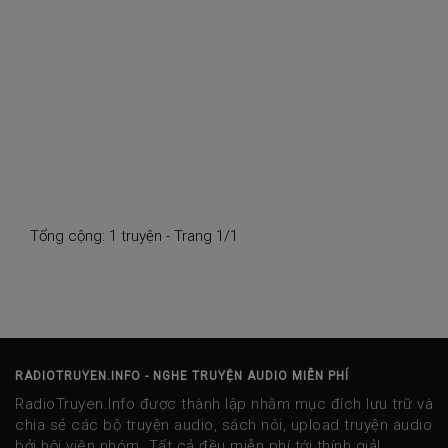
Tổng cộng: 1 truyện - Trang 1/1
RADIOTRUYEN.INFO - NGHE TRUYỆN AUDIO MIỄN PHÍ
RadioTruyen.Info được thành lập nhằm mục đích lưu trữ và
chia sẻ các bộ truyện audio, sách nói, upload truyện audio
bởi hội viên nhóm. Tất cả đều miễn phí tới thính giả!