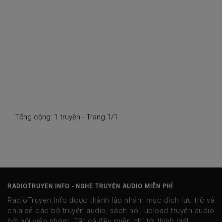
Tổng cộng: 1 truyện - Trang 1/1
RADIOTRUYEN.INFO - NGHE TRUYỆN AUDIO MIỄN PHÍ
RadioTruyen.Info được thành lập nhằm mục đích lưu trữ và
chia sẻ các bộ truyện audio, sách nói, upload truyện audio
bởi hội viên nhóm. Tất cả đều miễn phí tới thính giả!