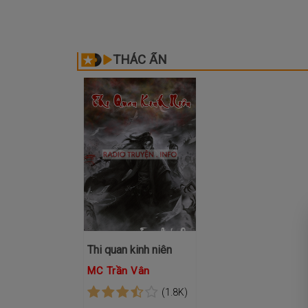
THÁC ẨN
Thi quan kinh niên
MC Trần Vân
(1.8K)