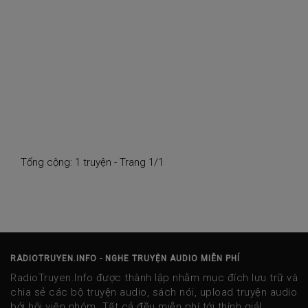
Tổng cộng: 1 truyện - Trang 1/1
RADIOTRUYEN.INFO - NGHE TRUYỆN AUDIO MIỄN PHÍ
RadioTruyen.Info được thành lập nhằm mục đích lưu trữ và
chia sẻ các bộ truyện audio, sách nói, upload truyện audio
bởi hội viên nhóm. Tất cả đều miễn phí tới thính giả!