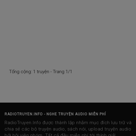
Tổng cộng: 1 truyện - Trang 1/1
RADIOTRUYEN.INFO - NGHE TRUYỆN AUDIO MIỄN PHÍ
RadioTruyen.Info được thành lập nhằm mục đích lưu trữ và
chia sẻ các bộ truyện audio, sách nói, upload truyện audio
bởi hội viên nhóm. Tất cả đều miễn phí tới thính giả!