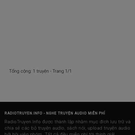
Tổng cộng: 1 truyện - Trang 1/1
RADIOTRUYEN.INFO - NGHE TRUYỆN AUDIO MIỄN PHÍ
RadioTruyen.Info được thành lập nhằm mục đích lưu trữ và
chia sẻ các bộ truyện audio, sách nói, upload truyện audio
bởi hội viên nhóm. Tất cả đều miễn phí tới thính giả!