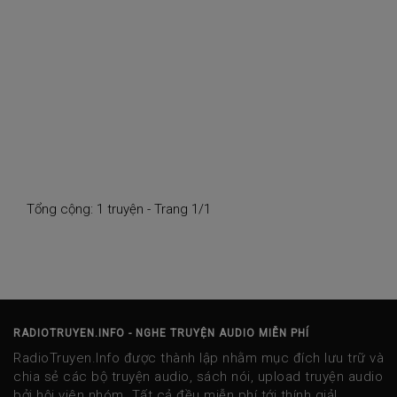
Tổng cộng: 1 truyện - Trang 1/1
RADIOTRUYEN.INFO - NGHE TRUYỆN AUDIO MIỄN PHÍ
RadioTruyen.Info được thành lập nhằm mục đích lưu trữ và
chia sẻ các bộ truyện audio, sách nói, upload truyện audio
bởi hội viên nhóm. Tất cả đều miễn phí tới thính giả!