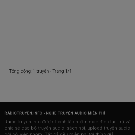
Tổng cộng: 1 truyện - Trang 1/1
RADIOTRUYEN.INFO - NGHE TRUYỆN AUDIO MIỄN PHÍ
RadioTruyen.Info được thành lập nhằm mục đích lưu trữ và
chia sẻ các bộ truyện audio, sách nói, upload truyện audio
bởi hội viên nhóm. Tất cả đều miễn phí tới thính giả!