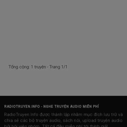
Tổng cộng: 1 truyện - Trang 1/1
RADIOTRUYEN.INFO - NGHE TRUYỆN AUDIO MIỄN PHÍ
RadioTruyen.Info được thành lập nhằm mục đích lưu trữ và
chia sẻ các bộ truyện audio, sách nói, upload truyện audio
bởi hội viên nhóm. Tất cả đều miễn phí tới thính giả!