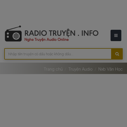
Trang chủ
Truyện Audio
Nxb Văn Học