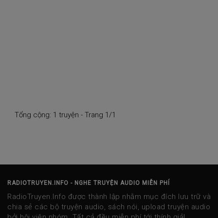
Tổng cộng: 1 truyện - Trang 1/1
RADIOTRUYEN.INFO - NGHE TRUYỆN AUDIO MIỄN PHÍ
RadioTruyen.Info được thành lập nhằm mục đích lưu trữ và
chia sẻ các bộ truyện audio, sách nói, upload truyện audio
bởi hội viên nhóm. Tất cả đều miễn phí tới thính giả!