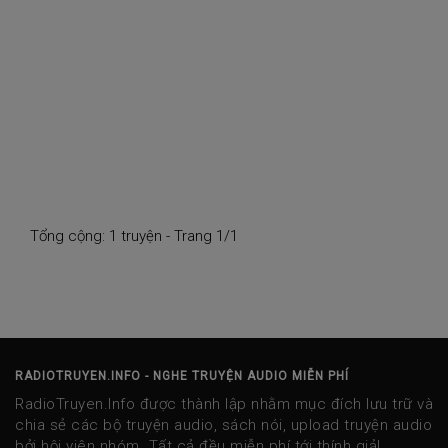
Tổng cộng: 1 truyện - Trang 1/1
RADIOTRUYEN.INFO - NGHE TRUYỆN AUDIO MIỄN PHÍ
RadioTruyen.Info được thành lập nhằm mục đích lưu trữ và
chia sẻ các bộ truyện audio, sách nói, upload truyện audio
bởi hội viên nhóm. Tất cả đều miễn phí tới thính giả!