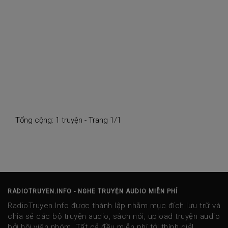
Tổng cộng: 1 truyện - Trang 1/1
RADIOTRUYEN.INFO - NGHE TRUYỆN AUDIO MIỄN PHÍ
RadioTruyen.Info được thành lập nhằm mục đích lưu trữ và
chia sẻ các bộ truyện audio, sách nói, upload truyện audio
bởi hội viên nhóm. Tất cả đều miễn phí tới thính giả!