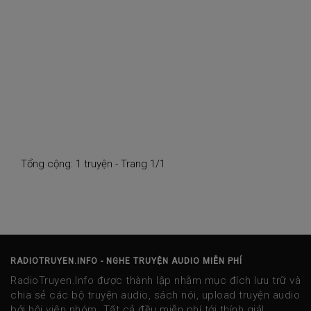
Tổng cộng: 1 truyện - Trang 1/1
RADIOTRUYEN.INFO - NGHE TRUYỆN AUDIO MIỄN PHÍ
RadioTruyen.Info được thành lập nhằm mục đích lưu trữ và
chia sẻ các bộ truyện audio, sách nói, upload truyện audio
bởi hội viên nhóm. Tất cả đều miễn phí tới thính giả!