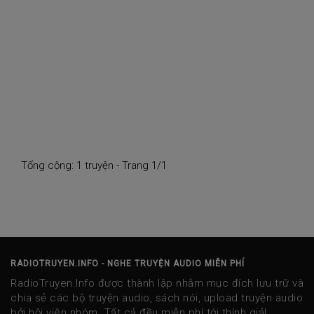
Tổng cộng: 1 truyện - Trang 1/1
RADIOTRUYEN.INFO - NGHE TRUYỆN AUDIO MIỄN PHÍ
RadioTruyen.Info được thành lập nhằm mục đích lưu trữ và
chia sẻ các bộ truyện audio, sách nói, upload truyện audio
bởi hội viên nhóm. Tất cả đều miễn phí tới thính giả!