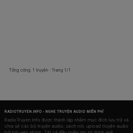
Tổng cộng: 1 truyện - Trang 1/1
RADIOTRUYEN.INFO - NGHE TRUYỆN AUDIO MIỄN PHÍ
RadioTruyen.Info được thành lập nhằm mục đích lưu trữ và
chia sẻ các bộ truyện audio, sách nói, upload truyện audio
bởi hội viên nhóm. Tất cả đều miễn phí tới thính giả!