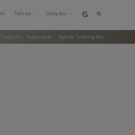
chủ
Thể Loại
Giọng đọc
Trang chủ
Truyện Audio
Ngã Hội Tu Không Điều