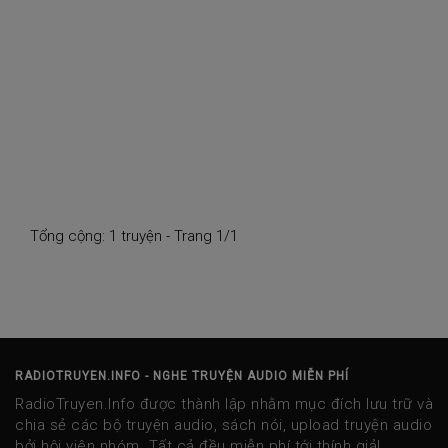
Tổng cộng: 1 truyện - Trang 1/1
RADIOTRUYEN.INFO - NGHE TRUYỆN AUDIO MIỄN PHÍ
RadioTruyen.Info được thành lập nhằm mục đích lưu trữ và
chia sẻ các bộ truyện audio, sách nói, upload truyện audio
bởi hội viên nhóm. Tất cả đều miễn phí tới thính giả!