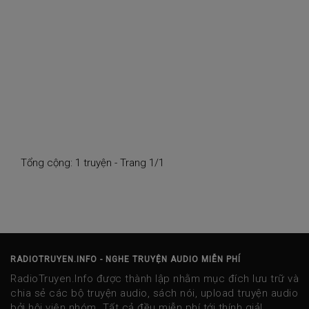
Tổng cộng: 1 truyện - Trang 1/1
RADIOTRUYEN.INFO - NGHE TRUYỆN AUDIO MIỄN PHÍ
RadioTruyen.Info được thành lập nhằm mục đích lưu trữ và
chia sẻ các bộ truyện audio, sách nói, upload truyện audio
bởi hội viên nhóm. Tất cả đều miễn phí tới thính giả!