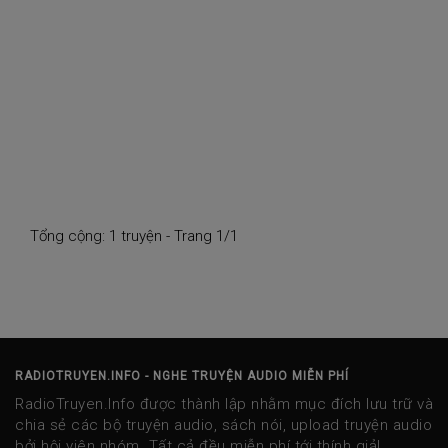
Tổng cộng: 1 truyện - Trang 1/1
RADIOTRUYEN.INFO - NGHE TRUYỆN AUDIO MIỄN PHÍ
RadioTruyen.Info được thành lập nhằm mục đích lưu trữ và
chia sẻ các bộ truyện audio, sách nói, upload truyện audio
bởi hội viên nhóm. Tất cả đều miễn phí tới thính giả!