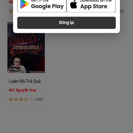
MC Nguyễn Huy
MC Nguyễn Huy
MC Nguyễn Huy
(238)
(186)
(166)
Đóng lại
Luân Hồi Trả Quả
MC Nguyễn Huy
(140)