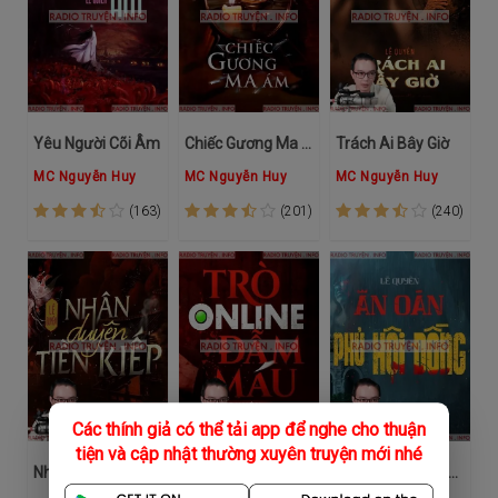
Yêu Người Cõi Âm
Chiếc Gương Ma Ám
Trách Ai Bây Giờ
MC Nguyễn Huy
MC Nguyễn Huy
MC Nguyễn Huy
(163)
(201)
(240)
Các thính giả có thể tải app để nghe cho thuận
tiện và cập nhật thường xuyên truyện mới nhé
Nhân Duyên Tiền Kiếp
Trò Chơi Online Đẫm Máu
Ân Oán Phủ Hội Đồng