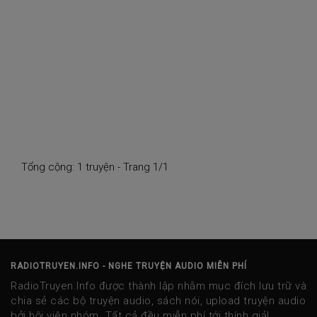
Tổng cộng: 1 truyện - Trang 1/1
RADIOTRUYEN.INFO - NGHE TRUYỆN AUDIO MIỄN PHÍ
RadioTruyen.Info được thành lập nhằm mục đích lưu trữ và
chia sẻ các bộ truyện audio, sách nói, upload truyện audio
bởi hội viên nhóm. Tất cả đều miễn phí tới thính giả!