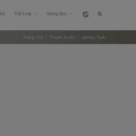
chủ
Thể Loại
Giọng đọc
Trang chủ
Truyện Audio
James Turk