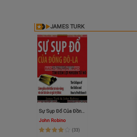
JAMES TURK
Sự Sụp Đổ Của Đồng Đô-La
John Robino
(33)