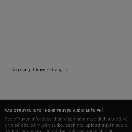
Tổng cộng: 1 truyện - Trang 1/1
RADIOTRUYEN.INFO - NGHE TRUYỆN AUDIO MIỄN PHÍ
RadioTruyen.Info được thành lập nhằm mục đích lưu trữ và
chia sẻ các bộ truyện audio, sách nói, upload truyện audio
bởi hội viên nhóm. Tất cả đều miễn phí tới thính giả!