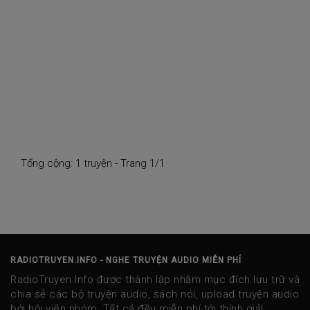
Tổng cộng: 1 truyện - Trang 1/1
RADIOTRUYEN.INFO - NGHE TRUYỆN AUDIO MIỄN PHÍ
RadioTruyen.Info được thành lập nhằm mục đích lưu trữ và
chia sẻ các bộ truyện audio, sách nói, upload truyện audio
bởi hội viên nhóm. Tất cả đều miễn phí tới thính giả!