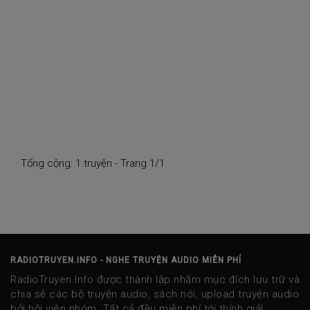
Tổng cộng: 1 truyện - Trang 1/1
RADIOTRUYEN.INFO - NGHE TRUYỆN AUDIO MIỄN PHÍ
RadioTruyen.Info được thành lập nhằm mục đích lưu trữ và
chia sẻ các bộ truyện audio, sách nói, upload truyện audio
bởi hội viên nhóm. Tất cả đều miễn phí tới thính giả!