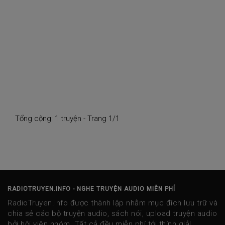
Tổng cộng: 1 truyện - Trang 1/1
RADIOTRUYEN.INFO - NGHE TRUYỆN AUDIO MIỄN PHÍ
RadioTruyen.Info được thành lập nhằm mục đích lưu trữ và
chia sẻ các bộ truyện audio, sách nói, upload truyện audio
bởi hội viên nhóm. Tất cả đều miễn phí tới thính giả!